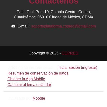
Contáctenos
Calle Gral. Prim 10, Colonia Centro, Centro,
Cuauhtémoc, 06010 Ciudad de México, CDMX
E-mail :
soporteplataforma.copred@gmail.com
Copyright © 2025 -
COPRED
Usted no ha iniciado sesión. (
Iniciar sesión (ingresar)
)
Resumen de conservación de datos
Obtener la App Mobile
Cambiar al tema estándar
Impulsado por
Moodle