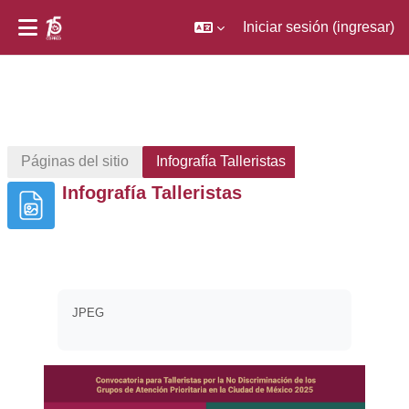
Iniciar sesión (ingresar)
Saltar al contenido principal
Páginas del sitio
Infografía Talleristas
Infografía Talleristas
Requisitos de finalización
JPEG