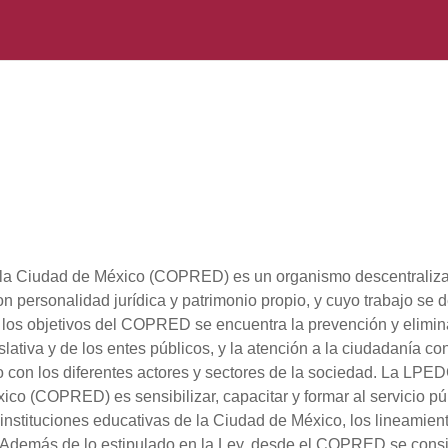
e la Ciudad de México (COPRED) es un organismo descentralizado
n personalidad jurídica y patrimonio propio, y cuyo trabajo se d
os objetivos del COPRED se encuentra la prevención y elimina
islativa y de los entes públicos, y la atención a la ciudadanía co
ajo con los diferentes actores y sectores de la sociedad. La LP
ico (COPRED) es sensibilizar, capacitar y formar al servicio pú
instituciones educativas de la Ciudad de México, los lineamient
 Además de lo estipulado en la Ley, desde el COPRED se conside