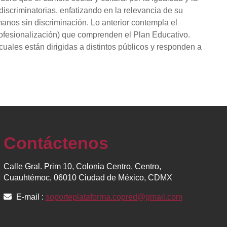
iscriminatorias, enfatizando en la relevancia de su
nos sin discriminación. Lo anterior contempla el
rofesionalización) que comprenden el Plan Educativo.
uales están dirigidas a distintos públicos y responden a
Contáctenos
Calle Gral. Prim 10, Colonia Centro, Centro,
Cuauhtémoc, 06010 Ciudad de México, CDMX
E-mail :
soporteplataforma.copred@gmail.com