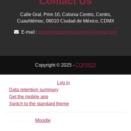
Contact Us
Calle Gral. Prim 10, Colonia Centro, Centro,
Cuauhtémoc, 06010 Ciudad de México, CDMX
E-mail :
soporteplataforma.copred@gmail.com
Copyright © 2025 -
COPRED
You are not logged in. (
Log in
)
Data retention summary
Get the mobile app
Switch to the standard theme
Powered by
Moodle