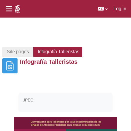
Log in
Skip to main content
Site pages
Infografía Talleristas
Infografía Talleristas
Completion requirements
JPEG