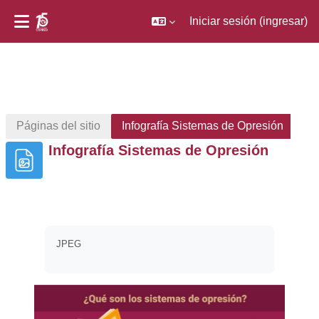
Iniciar sesión (ingresar)
Saltar al contenido principal
Páginas del sitio
Infografía Sistemas de Opresión
Infografía Sistemas de Opresión
Requisitos de finalización
JPEG