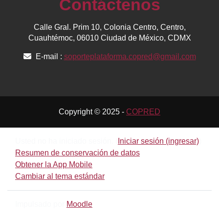
Contáctenos
Calle Gral. Prim 10, Colonia Centro, Centro,
Cuauhtémoc, 06010 Ciudad de México, CDMX
E-mail :
soporteplataforma.copred@gmail.com
Copyright © 2025 -
COPRED
Usted no ha iniciado sesión. (
Iniciar sesión (ingresar)
)
Resumen de conservación de datos
Obtener la App Mobile
Cambiar al tema estándar
Impulsado por
Moodle